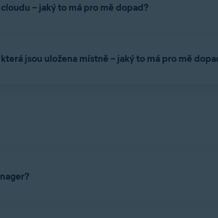
 cloudu – jaký to má pro mě dopad?
ude automatická. Budete se muset odhlásit a poté znovu přihlásit
 která jsou uložena místně – jaký to má pro mě dopa
vaše data z Avast Passwords přístupná. Avast Passwords přesta
čně
exportovat svá data
z příslušného zdroje a přejít na
nový Avast
ou
být vaše data z Avast Passwords nadále dostupná. Avšak
důr
 Google Chrome, Microsoft Edge nebo Mozilla Firefox.
a 2025
mohou
být vaše data z Avast Passwords nadále dostupná.
anager?
ní prohlížeče a mobilní aplikace. Mobilní aplikace je k dispozici