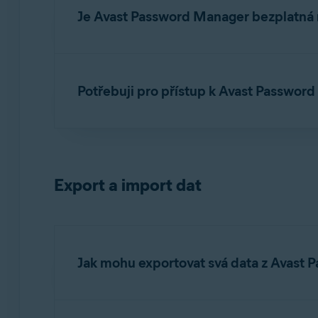
Je Avast Password Manager bezplatná 
Avast Password Manager je k dispozici jako be
mobilem
.
Potřebuji pro přístup k Avast Passwor
Ano. Abyste mohli nastavit samostatné rozšíře
svému
účtu Avast
.
Export a import dat
Jak mohu exportovat svá data z Avast 
Podrobné pokyny k exportu dat z Avast Passwo