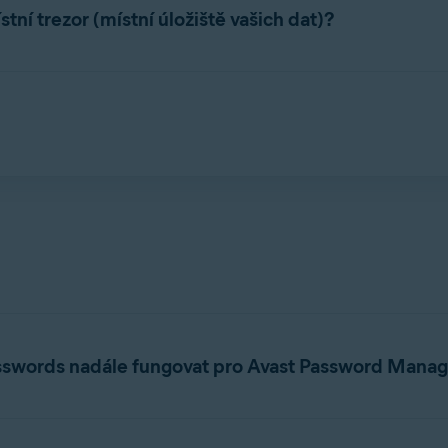
formách a v prohlížečích:
í trezor (místní úložiště vašich dat)?
, Microsoft Edge
h, adresy atd.) jsou uložena v online trezoru.
rosoft Edge
Microsoft Edge
soft Edge, Safari
ger pomáhá udržet vaše data v bezpečí pomocí pokročilého šifrov
že zobrazit vaše data, dokonce ani Avast.
ní prohlížeče Avast Password Manager
není
k dispozici v Safari 
asswords nadále fungovat pro Avast Password Mana
používat v
novém Avast Password Manageru
.