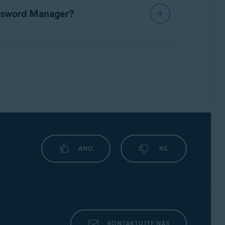
assword Manager?
:
ANO
NE
KONTAKTUJTE NÁS