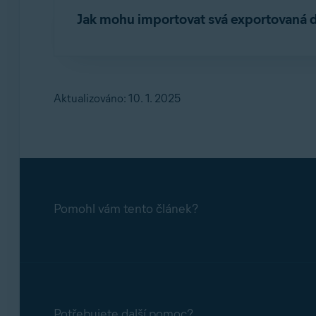
Jak mohu importovat svá exportovaná 
Export dat z Avast Passwords a jejich imp
Podrobné pokyny k importu dat z Avast Passw
Export dat z Avast Passwords a jejich imp
Aktualizováno: 10. 1. 2025
Pomohl vám tento článek?
Potřebujete další pomoc?