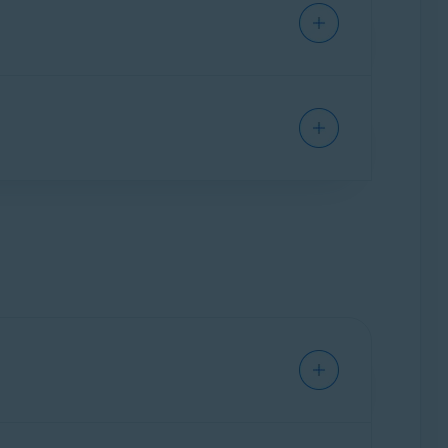
miové funkce:
Hlídač hesel
a
Odemčení
assword Manager, musíte se přihlásit ke