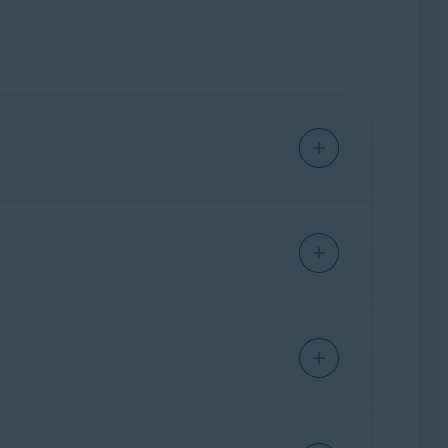
obilní aplikaci.
 ztrátě vašich dat. Zajistěte, abyste co
telnost. Nová aplikace Avast Password Manager