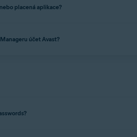
nebo placená aplikace?
zplatná i placená aplikace. Placené předplatné zahrnuje dvě pré
d Manageru účet Avast?
ní prohlížeče Avast Password Manager a mobilní aplikaci Avast P
Passwords?
rds najdete v následujícím článku: