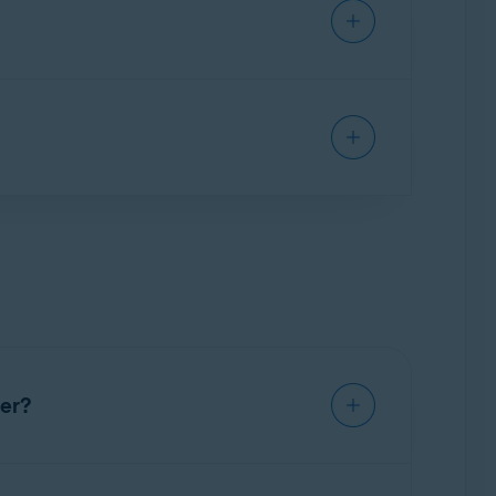
ání, a to jak s použitím hesla k vašemu
na Macu.
ger?