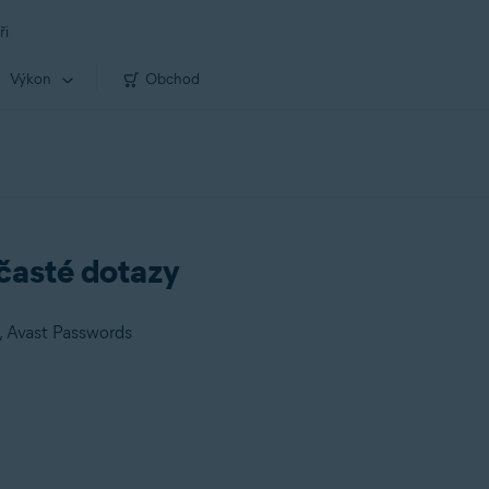
ři
Výkon
Obchod
časté dotazy
s, Avast Passwords