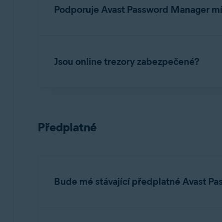
prohlížeče je k dispozici na následujících plat
Podporuje Avast Password Manager místn
Windows
: Google Chrome, Mozilla Firefox
Ne. Vaše data (hesla, údaje o kreditních kartác
Mac
: Google Chrome, Mozilla Firefox, Mic
Jsou online trezory zabezpečené?
Android
: Google Chrome, Mozilla Firefox, 
iOS
: Google Chrome, Mozilla Firefox, Micro
Vaše data jsou šifrována. Avast Password Mana
trezoru, tak i cloudového trezoru. Nikdo nemů
POZNÁMKA:
Samostatné rozšíře
Předplatné
Bude mé stávající předplatné Avast P
Ano. Předplatné Avast Passwords můžete dál 