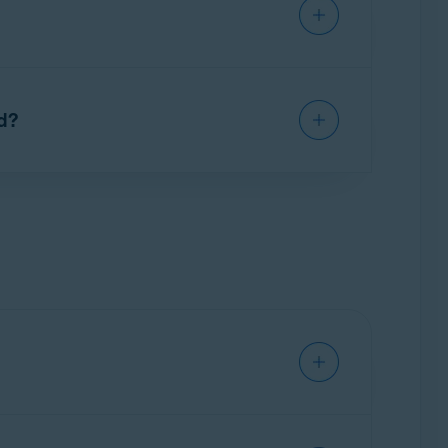
, abyste aktualizovali svá data.
d?
ne vté době fungovat scloudovou
 Password Manager
.
azně doporučujeme
používat
nové samostatné
 Avšak
důrazně doporučujeme
používat
novou
 v Androidu a iOS. Samostatné rozšíření