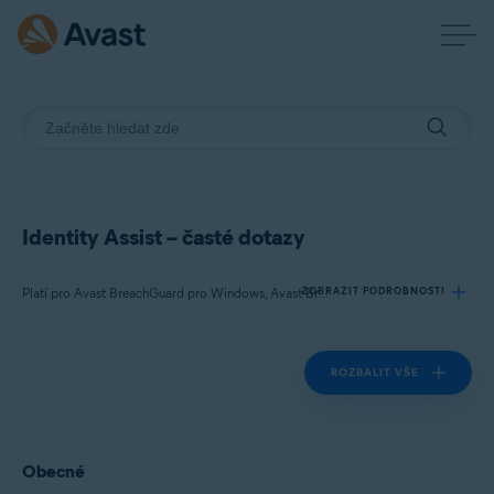
Identity Assist – časté dotazy
ZOBRAZIT PODROBNOSTI
Platí pro Avast BreachGuard pro Windows, Avast BreachGuard pro Mac
ROZBALIT VŠE
Produkty:
Avast BreachGuard 22.x pro Windows
Avast BreachGuard 1.x pro Mac
Obecné
Operační systémy: