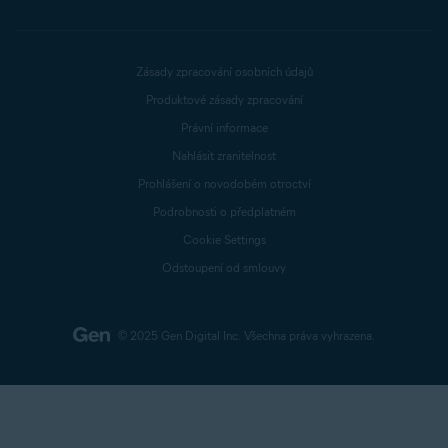
Zásady zpracování osobních údajů
Produktové zásady zpracování
Právní informace
Nahlásit zranitelnost
Prohlášení o novodobém otroctví
Podrobnosti o předplatném
Cookie Settings
Odstoupení od smlouvy
© 2025 Gen Digital Inc.
Všechna práva vyhrazena.