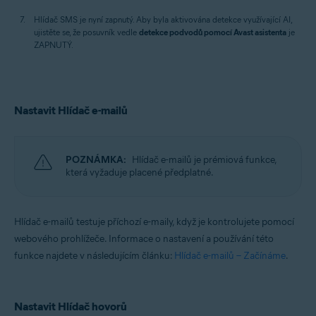
Hlídač SMS je nyní zapnutý. Aby byla aktivována detekce využívající AI,
ujistěte se, že posuvník vedle
detekce podvodů pomocí Avast asistenta
je
ZAPNUTÝ.
Nastavit Hlídač e-mailů
POZNÁMKA:
Hlídač e-mailů je prémiová funkce,
která vyžaduje placené předplatné.
Hlídač e-mailů testuje příchozí e-maily, když je kontrolujete pomocí
webového prohlížeče. Informace o nastavení a používání této
funkce najdete v následujícím článku:
Hlídač e-mailů – Začínáme
.
Nastavit Hlídač hovorů