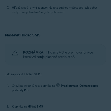
Hlídač webů je nyní zapnutý. Na této stránce můžete zobrazit počet
analyzovaných odkazů a zjištěných hrozeb.
Nastavit Hlídač SMS
POZNÁMKA:
Hlídač SMS je prémiová funkce,
která vyžaduje placené předplatné.
Jak zapnout Hlídač SMS:
Otevřete Avast One a klepněte na
Prozkoumat
▸
Ochránce před
podvody Pro
.
Klepněte na
Hlídač SMS
.