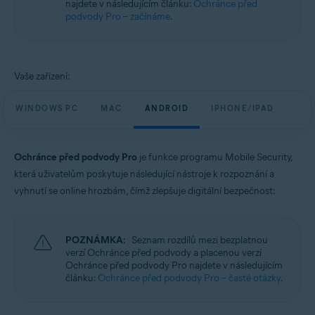
najdete v následujícím článku:
Ochránce před
Windows, macOS, Android a iOS
podvody Pro – začínáme
.
Vaše zařízení:
WINDOWS PC
MAC
ANDROID
IPHONE/IPAD
Ochránce před podvody Pro
je funkce programu Mobile Security,
která uživatelům poskytuje následující nástroje k rozpoznání a
vyhnutí se online hrozbám, čímž zlepšuje digitální bezpečnost:
POZNÁMKA:
Seznam rozdílů mezi bezplatnou
verzí Ochránce před podvody a placenou verzí
Ochránce před podvody Pro najdete v následujícím
článku:
Ochránce před podvody Pro – časté otázky
.