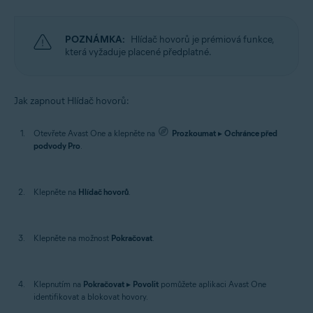
POZNÁMKA:
Hlídač hovorů je prémiová funkce,
která vyžaduje placené předplatné.
Jak zapnout Hlídač hovorů:
Otevřete Avast One a klepněte na
Prozkoumat
▸
Ochránce před
podvody Pro
.
Klepněte na
Hlídač hovorů
.
Klepněte na možnost
Pokračovat
.
Klepnutím na
Pokračovat
▸
Povolit
pomůžete aplikaci Avast One
identifikovat a blokovat hovory.