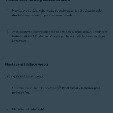
Napište svou otázku nebo vložte podezřelou zprávu či odkaz do pole
Avast asistent
, potom klepněte na ikonu
odeslat
.
Avast asistent poskytne odpověď na vaši otázku nebo analýzu odeslaného
textu či odkazu. Můžete pokračovat v pokládání dalších otázek ve stejné
konverzaci.
Nastavení Hlídače webů
Jak zapnout Hlídač webů:
Otevřete Avast One a klepněte na
Prozkoumat
▸
Ochránce před
podvody Pro
.
Klepněte na
Hlídač webů
.