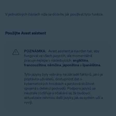
V jednotlivých částech níže se dozvíte, jak používat tyto funkce.
Použijte Avast asistent
POZNÁMKA:
Avast asistent je navržen tak, aby
fungoval ve všech jazycích, ale momentálně
pracuje nejlépe v následujících:
angličtina
,
francouzština
,
němčina
,
japonština
a
španělština
.
Tyto jazyky byly vybrány na základě faktorů, jako je
poptávka uživatelů, dostupnost dat o
kybernetických hrozbách a jazyková složitost
spojená s detekcí podvodů. Podpora jazyků se
neustále rozšiřuje a očekává se, že budoucí
aktualizace zahrnou další jazyky, jak se systém učí a
vyvíjí.