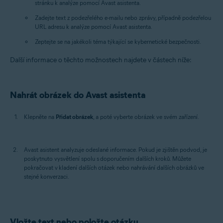
stránku k analýze pomocí Avast asistenta.
Zadejte text z podezřelého e-mailu nebo zprávy, případně podezřelou
URL adresu k analýze pomocí Avast asistenta.
Zeptejte se na jakékoli téma týkající se kybernetické bezpečnosti.
Další informace o těchto možnostech najdete v částech níže:
Nahrát obrázek do Avast asistenta
Klepněte na
Přidat obrázek
, a poté vyberte obrázek ve svém zařízení.
Avast asistent analyzuje odeslané informace. Pokud je zjištěn podvod, je
poskytnuto vysvětlení spolu s doporučením dalších kroků. Můžete
pokračovat v kladení dalších otázek nebo nahrávání dalších obrázků ve
stejné konverzaci.
Vložte text nebo položte otázku