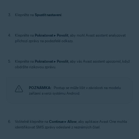
Klepněte na
Spustit nastavení
.
Klepněte na
Pokračovat
▸
Povolit
, aby mohl Avast asistent analyzovat
příchozí zprávy na podezřelé odkazy.
Klepněte na
Pokračovat
▸
Povolit
, aby vás Avast asistent upozornil, když
obdržíte rizikovou zprávu.
POZNÁMKA:
Postup se může lišit v závislosti na modelu
zařízení a verzi systému Android.
Volitelně klepněte na
Continue
▸
Allow
, aby aplikace Avast One mohla
identifikovat SMS zprávy odeslané z neznámých čísel.