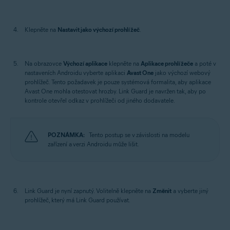
Klepněte na
Nastavit jako výchozí prohlížeč
.
Na obrazovce
Výchozí aplikace
klepněte na
Aplikace prohlížeče
a poté v
nastaveních Androidu vyberte aplikaci
Avast One
jako výchozí webový
prohlížeč. Tento požadavek je pouze systémová formalita, aby aplikace
Avast One mohla otestovat hrozby. Link Guard je navržen tak, aby po
kontrole otevřel odkaz v prohlížeči od jiného dodavatele.
POZNÁMKA:
Tento postup se v závislosti na modelu
zařízení a verzi Androidu může lišit.
Link Guard je nyní zapnutý. Volitelně klepněte na
Změnit
a vyberte jiný
prohlížeč, který má Link Guard používat.