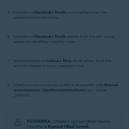
Klepnutím na
Pokračovat
▸
Povolit
povolte aplikaci Avast One
zobrazovat blokované hovory.
Klepnutím na
Pokračovat
▸
Povolit
nastavte Avast One jako výchozí
aplikaci pro identifikaci volajícího a spam.
Volitelně klepněte na
Continue
▸
Allow
, abyste aplikaci Avast One
pomohli rozpoznávat hovory z neznámých čísel.
Hlídač hovorů je nyní zapnutý. Ujistěte se, že posuvníky vedle
Blokovat
podvodné hovory
a
Identifikovat příchozí hovory
jsou v poloze
ZAPNUTO.
POZNÁMKA:
Chcete-li vypnout Hlídač hovorů,
klepněte na
Vypnout Hlídač hovorů
.