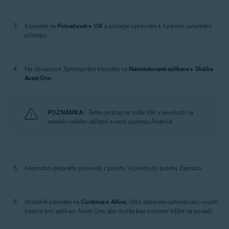
Klepněte na
Pokračovat
▸
OK
a přidejte oprávnění k funkcím usnadnění
přístupu.
Na obrazovce Zpřístupnění klepněte na
Nainstalované aplikace
▸
Služba
Avast One
.
POZNÁMKA:
Tento postup se může lišit v závislosti na
modelu vašeho zařízení a verzi systému Android.
Klepnutím přepněte posuvník z polohy Vypnuto do polohy Zapnuto.
Volitelně klepněte na
Continue
▸
Allow
, čímž zastavíte optimalizaci využití
baterie pro aplikaci Avast One, aby mohla bez omezení běžet na pozadí.