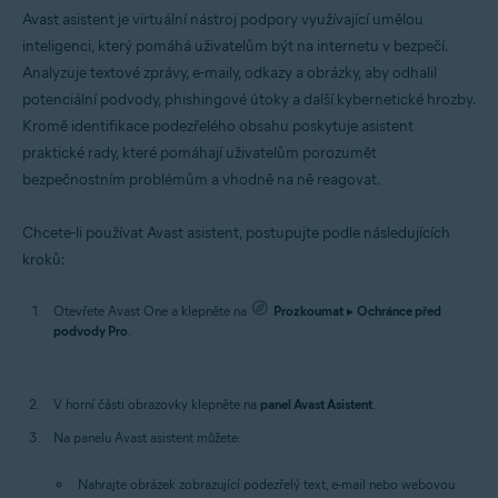
Avast asistent je virtuální nástroj podpory využívající umělou
inteligenci, který pomáhá uživatelům být na internetu v bezpečí.
Analyzuje textové zprávy, e-maily, odkazy a obrázky, aby odhalil
potenciální podvody, phishingové útoky a další kybernetické hrozby.
Kromě identifikace podezřelého obsahu poskytuje asistent
praktické rady, které pomáhají uživatelům porozumět
bezpečnostním problémům a vhodně na ně reagovat.
Chcete-li používat Avast asistent, postupujte podle následujících
kroků:
Otevřete Avast One a klepněte na
Prozkoumat
▸
Ochránce před
podvody Pro
.
V horní části obrazovky klepněte na
panel Avast Asistent
.
Na panelu Avast asistent můžete:
Nahrajte obrázek zobrazující podezřelý text, e-mail nebo webovou