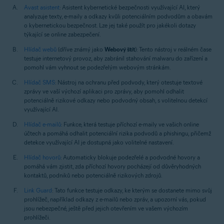
Avast asistent
: Asistent kybernetické bezpečnosti využívající AI, který
analyzuje texty, e-maily a odkazy kvůli potenciálním podvodům a obavám
o kybernetickou bezpečnost. Lze jej také použít pro jakékoli dotazy
týkající se online zabezpečení.
Hlídač webů
(dříve známý jako
Webový štít
): Tento nástroj v reálném čase
testuje internetový provoz, aby zabránil stahování malwaru do zařízení a
pomohl vám vyhnout se podezřelým webovým stránkám.
Hlídač SMS
: Nástroj na ochranu před podvody, který otestuje textové
zprávy ve vaší výchozí aplikaci pro zprávy, aby pomohl odhalit
potenciálně rizikové odkazy nebo podvodný obsah, s volitelnou detekcí
využívající AI.
Hlídač e-mailů
: Funkce, která testuje příchozí e-maily ve vašich online
účtech a pomáhá odhalit potenciální rizika podvodů a phishingu, přičemž
detekce využívající AI je dostupná jako volitelné nastavení.
Hlídač hovorů
: Automaticky blokuje podezřelé a podvodné hovory a
pomáhá vám zjistit, zda příchozí hovory pocházejí od důvěryhodných
kontaktů, podniků nebo potenciálně rizikových zdrojů.
Link Guard
: Tato funkce testuje odkazy, ke kterým se dostanete mimo svůj
prohlížeč, například odkazy z e-mailů nebo zpráv, a upozorní vás, pokud
jsou nebezpečné, ještě před jejich otevřením ve vašem výchozím
prohlížeči.