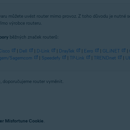
waru můžete uvést router mimo provoz. Z toho důvodu je nutné 
římo výrobce routeru.
pory
běžných značek routerů:
Cisco
|
Dell
|
D-Link
|
DrayTek
|
Eero
|
GL.iNET
|
gem/Sagemcom
|
Speedefy
|
TP-Link
|
TRENDnet
|
Ub
u, doporučujeme router vyměnit.
ger Misfortune Cookie
.