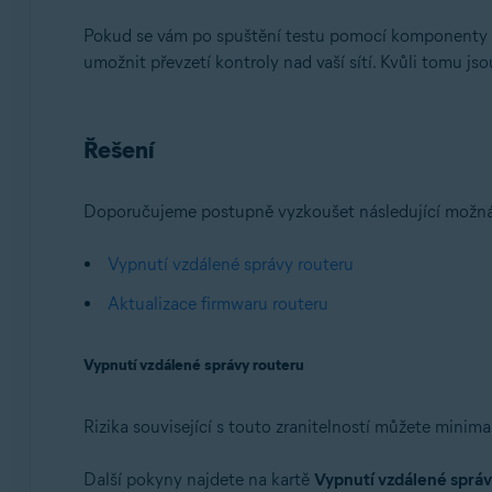
Avast Premium Security 15.x pro Mac
Pokud se vám po spuštění testu pomocí komponenty
Avast Security 15.x pro Mac
umožnit převzetí kontroly nad vaší sítí. Kvůli tomu jsou
Operační systémy:
Microsoft Windows 11 Home / Pro / Enterprise / Educa
Řešení
Microsoft Windows 10 Home / Pro / Enterprise / Educa
Microsoft Windows 8.x / Pro / Enterprise – 32/64bitov
Microsoft Windows 8 / Pro / Enterprise – 32/64bitový
Doporučujeme postupně vyzkoušet následující možná 
Microsoft Windows 7 Home Basic / Home Premium / Profe
Apple macOS 12.x (Monterey)
Vypnutí vzdálené správy routeru
Apple macOS 11.x (Big Sur)
Aktualizace firmwaru routeru
Apple macOS 10.15.x (Catalina)
Apple macOS 10.14.x (Mojave)
Vypnutí vzdálené správy routeru
Apple macOS 10.13.x (High Sierra)
Apple macOS 10.12.x (Sierra)
Apple Mac OS X 10.11.x (El Capitan)
Rizika související s touto zranitelností můžete minima
Další pokyny najdete na kartě
Vypnutí vzdálené sprá