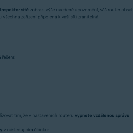
Inspektor sítě
zobrazí výše uvedené upozornění, váš router obsa
 všechna zařízení připojená k vaší síti zranitelná.
tion
tion – 32/64bitový
ý
řešení:
ssional / Enterprise / Ultimate – Service Pack 1 s aktualizací Convenien
lizovat tím, že v nastaveních routeru
vypnete
vzdálenou správu
.
vy
v následujícím článku: