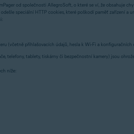
omPager od společnosti AllegroSoft, o které se ví, že obsahuje
u odešle speciální HTTP cookies, které poškodí paměť zařízení a u
i:
 (včetně přihlašovacích údajů, hesla k Wi-Fi a konfiguračních 
tače, telefony, tablety, tiskárny či bezpečnostní kamery) jsou ohrož
ch níže: