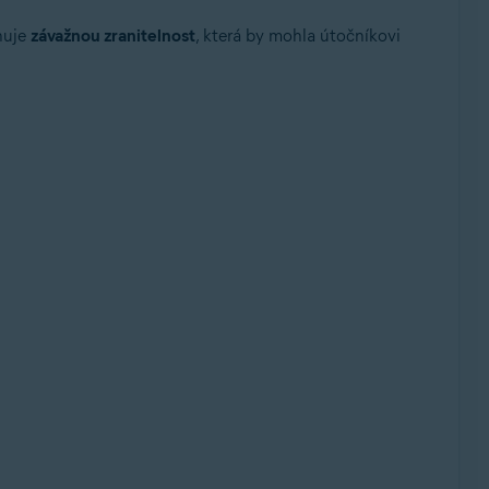
huje
závažnou zranitelnost
, která by mohla útočníkovi
t Rollup Update, 32/64bitový