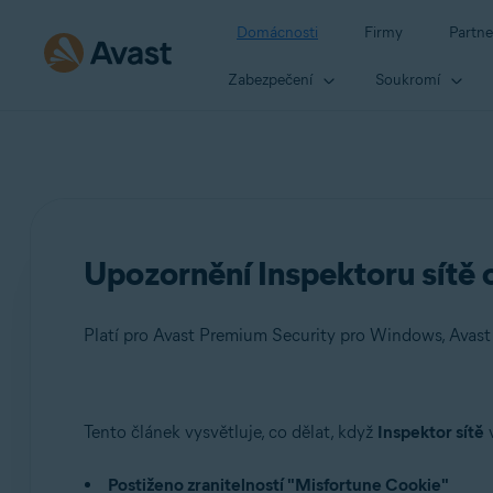
Domácnosti
Firmy
Partne
Zabezpečení
Soukromí
Upozornění Inspektoru sítě 
Platí pro Avast Premium Security pro Windows, Avast
Produkty:
Tento článek vysvětluje, co dělat, když
Inspektor sítě
v
Avast Premium Security 22.x pro Windows
Postiženo zranitelností "Misfortune Cookie"
Avast Free Antivirus 22.x pro Windows