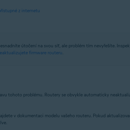
přístupné z internetu
esnadníte útočení na svou síť, ale problém tím nevyřešíte. Inspe
eaktualizujete firmware routeru
.
u tohoto problému. Routery se obvykle automaticky neaktualizuj
 najdete v dokumentaci modelu vašeho routeru. Pokud aktualizovan
íve.