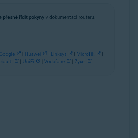
se
přesně řídit pokyny
v dokumentaci routeru.
Google
|
Huawei
|
Linksys
|
MicroTik
|
iquiti
|
UniFi
|
Vodafone
|
Zyxel