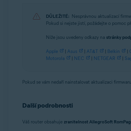
DŮLEŽITÉ:
Nesprávnou aktualizací firm
Pokud si nejste jistí, požádejte o pomoc p
Níže jsou uvedeny odkazy na
stránky pod
Apple
|
Asus
|
AT&T
|
Belkin
|
Motorola
|
NEC
|
NETGEAR
|
Sa
Pokud se vám nedaří nainstalovat aktualizaci firmwar
Další podrobnosti
Váš router obsahuje
zranitelnost AllegroSoft RomPa