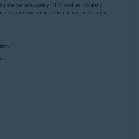
 chybu mechanismu správy HTTP cookies. Vzdálený
možní útočníkovi obejít zabezpečení a získat úplná
dat).
ena.