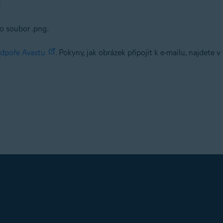
o soubor .png.
dpoře Avastu
. Pokyny, jak obrázek připojit k e-mailu, najdet