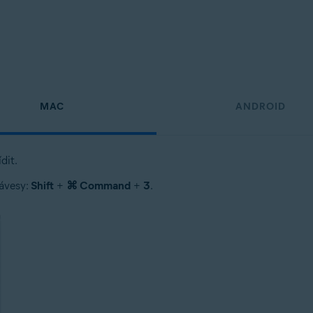
MAC
ANDROID
dit.
lávesy:
Shift
+
⌘ Command
+
3
.