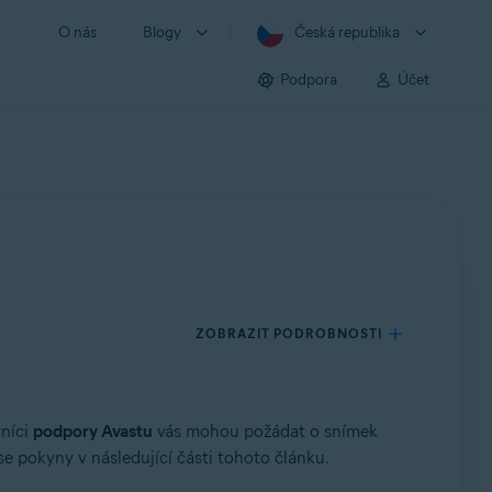
O nás
Blogy
Česká republika
Podpora
Účet
ZOBRAZIT PODROBNOSTI
vníci
podpory Avastu
vás mohou požádat o snímek
se pokyny v následující části tohoto článku.