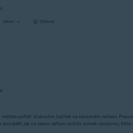
ři
Výkon
Obchod
st
ý můžete pořídit stisknutím tlačítek na samotném zařízení. Praco
 dozvědět, jak na vašem zařízení pořídit snímek obrazovky, řiďte 