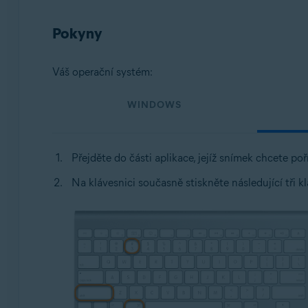
Operační systémy:
Pokyny
Všechny podporované operační systémy
Váš operační systém:
WINDOWS
Přejděte do části aplikace, jejíž snímek chcete poří
Na klávesnici současně stiskněte následující tři k