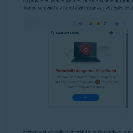
Po provedení vyhledávání Avast Safe Search automati
ikonou varování a v horní části stránky s výsledky se z
Bezpečnost výsledků vyhledávání můžete kdykoli ručně