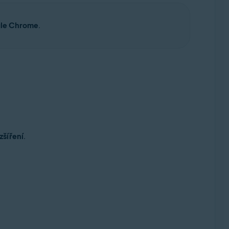
le Chrome
.
zšíření
.