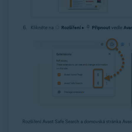
Klikněte na
Rozšíření
▸
Připnout
vedle
Ava
Rozšíření Avast Safe Search a domovská stránka Avas