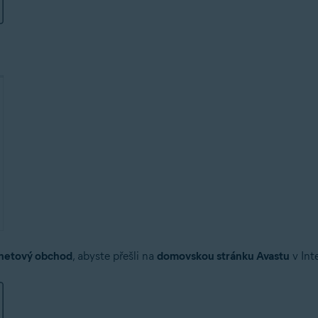
rnetový obchod
, abyste přešli na
domovskou stránku Avastu
v Int