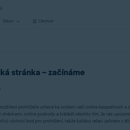
ři
Výkon
Obchod
ká stránka – začínáme
u
zšíření prohlížeče určená ke zvýšení vaší online bezpečnosti a z
tránkami, online podvody a krádeží identity tím, že vás upozorn
ivý výchozí bod pro prohlížení, takže každou relaci začnete z d