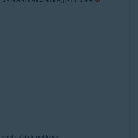
ně nebezpečné webové stránky, jsou označeny
 panelu nástrojů prohlížeče.