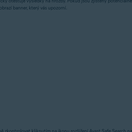
cky otestuje výsledky na hrozby. Pokud jsou zjištěny potenciál
obrazí banner, který vás upozorní.
 zkontrolovat kliknutím na ikonu rozšíření Avast Safe Search na