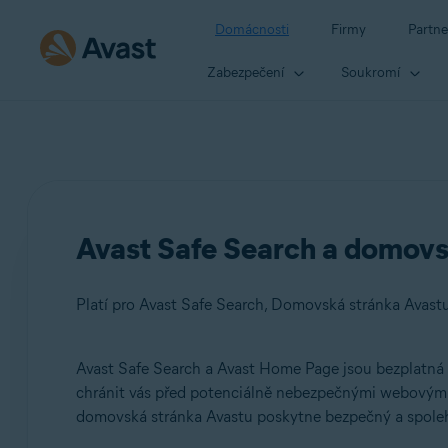
Domácnosti
Firmy
Partne
Zabezpečení
Soukromí
Avast Safe Search a domovs
Platí pro Avast Safe Search, Domovská stránka Avast
Avast Safe Search a Avast Home Page jsou bezplatná ro
Produkty:
chránit vás před potenciálně nebezpečnými webovými s
domovská stránka Avastu poskytne bezpečný a spolehl
Avast Safe Search
Domovská stránka Avastu