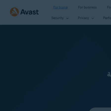
For home
For business
Fo
Security
Privacy
Perf
ة
Select