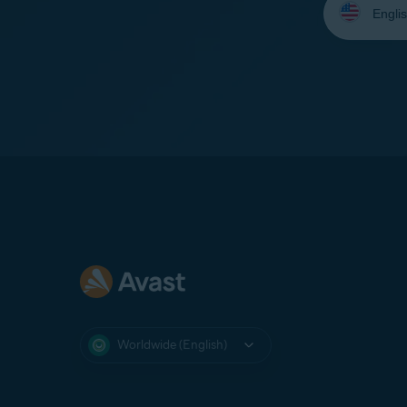
your
language:
Worldwide (English)